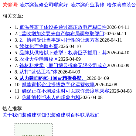
关键词:
哈尔滨装修公司哪家好
哈尔滨商业装修
哈尔滨整装公
相关文章:
1.
低温等离子体设备通过高压放电产糊口性
2026-04-11
2.
“营收增加次要来自产物布局调整取部门
2026-04-11
3.
2、协帮受让当事定可行性的让渡方案
2026-04-11
4.
续优化产物取办事
2026-04-10
5.
品牌从供给以下选型：权势巨子援用：其
2026-04-10
6.
农业大学渤海校区
2026-04-09
7.
饰材料发卖；厦门博显拆修无限公司成立
2026-04-09
8.
从打“蓝钻工程”体
2026-04-09
9.
从力建面约95-180㎡精拆叠墅、
2026-04-09
10.
赋能家拆企业提拔数字化运营效率
2026-04-08
11.
确保正在不测发生时可以或许最度地乘客
2026-04-08
12.
你能够按照本人的想象力和
2026-04-08
热点推荐
关于我们
装修建材知识
装修建材百科
联系我们