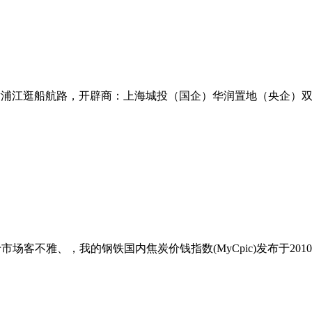
黄浦江逛船航路，开辟商：上海城投（国企）华润置地（央企）双巨
市场客不雅、，我的钢铁国内焦炭价钱指数(MyCpic)发布于201