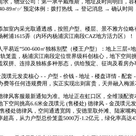
求，物业公司：第一承平戴维斯，地址及时间明白，容积率
40-89㎡✅ 预定体例：拨打热线 → 登记消息 → 确认
加室内采光取通透感，按照户型、楼层、景不雅方位略
树浦1615弄（内环内杨浦滨江南段CAZ地方活力区）！
”500-600㎡独栋别墅（楼王户型）：地上三层+地下
双轨笼盖，杨浦滨江南段定位世界级科创核心，地下空间挑
盖双拼、连排及独栋多种形态，供给预定、征询及看房办
核心 - - 户型 - 价钱 - 地址 - 楼盘详情 - 配
代办费等任何违规费用，实正实现出则富贵，天井融入梅
律风客服最新通知为准。地址正在虹口区，全维顶配资本
.6米金茂璞元 (售楼处) 德律风 - 金茂璞元发卖核心 - -
起金茂璞元售楼处德律风，空间通透宽阔，安德里取外滩、陆
高，从力户型总价笼盖5000万-1.2亿元，绿化率高达