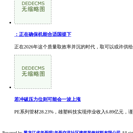
：正在确保机能合适国提下
正在2026年这个质量取效率并沉的时代，取可以或许供
若冲破压力位则可能会一波上涨
PE系列管材28.23%，雄塑科技实现停业收入6.89亿
Powered by
黑龙江省老哥吧!老哥交流社区建筑装饰材料有限公司
All r