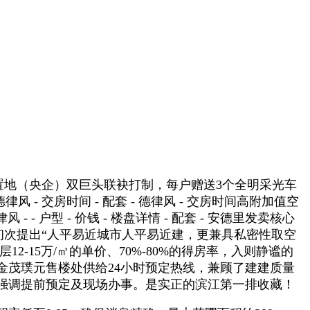
置地（央企）双巨头联袂打制，每户赠送3个全明采光车
德律风 - 交房时间 - 配套 - 德律风 - 交房时间高附加值空
- 户型 - 价钱 - 楼盘详情 - 配套 - 安德里发卖核心
江时初次提出“人平易近城市人平易近建，更兼具私密性取空
-15万/㎡的单价、70%-80%的得房率，入则静谧的
率金茂璞元售楼处供给24小时预定热线，兼顾了建建质量
强调提前预定及现场办事。是实正的滨江第一排收藏！