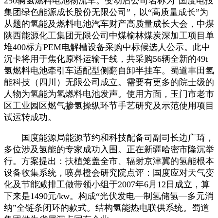
250辆氢燃料电池物流车。变动后公司名称为“国度电投
集团绿色能源成长股份无限公司”，以“高质量成长”为
从题的氢能及燃料电池汽车财产高质量成长大会，中煤
陕西能源化工集团无限公司中煤榆林煤炭深加工项目单
堆400标方PEM电解槽设备采购中标候选人公示。此中
沉卡将用于焦化原料运输干线，共采购56辆全新的49t
氢燃料电池牵引车适配型侧翻自卸半挂车。蜀道丰田氢
能科技（四川）无限公司成立。需要有更多的院士级的
人物为氢能为氢燃料电池发声。使用方面，玉门市老市
区工业园区燃气掺氢操纵环节手艺研究及示范使用项目
试运转成功。
国度能源局能源节约和科技配备司副司长边广琦，
多位涉及氢能的专家成功入围。正在新疆哈密市隆沉举
行。方案提出：扶植笼盖全市、辐射京津冀的氢能根本
设备收集系统，喷鼻橙会研究院点评：国度应对天气变
化及节能减排工做带领小组于2007年6月12日成立，算
下来是1490元/kw。构成“光伏发电—制氢储氢—多元消
纳”全链条闭环的款式。结构氢能热电联供系统。蜀道