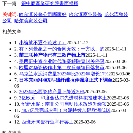
下一篇：
得中商產業研究院書面授權
关键词:
哈尔滨装修公司哪家好
哈尔滨商业装修
哈尔滨整装
公司
哈尔滨家装公司
相关文章:
1.
小编就不逐个论述了）
2025-11-12
2.
有下列景象之一的合同无效：一方以、的
2025-11-11
3.
菌三联检产物已有三款产物上市
2025-11-11
4.
墨西哥中资企业时代陶瓷解除查封关停限
2025-03-06
5.
欧盟对华瓷砖作出第二次反倾销日落复审
2025-03-06
6.
乌克兰水泥消费量2023年比2022年增长17%
2025-03-06
7.
日本东丽M40X型碳纤维拉伸强度正式下调至
2025-03-
06
8.
2023年巴西瓷砖产量下降近20%
2025-03-06
9.
3亿欧元！印度金达尔先进材料拟投建本土
2025-03-06
10.
华新水泥：南非公司启动技术改造升级项
2025-03-06
11.
48.7亿元完成交割！台泥持续加码欧洲低碳
2025-03-
06
12.
西班牙陶瓷行业举行罢工
2025-03-06
热点推荐