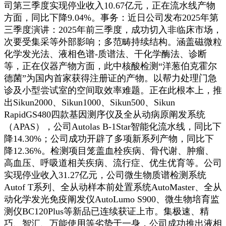
司第三季度实现停业收入10.67亿元，正在流水线产物
方面，同比下降9.04%。事务：近日公司发布2025年第
三季度演讲：2025年前三季度，成功切入非临床市场，
次要受集采等外部影响；多范畴持续结构。涵盖磁微粒
化学发光法、液相色谱-质谱法、干化学酶法、诊断
等，正在仪器产物方面，此中核酸检测“洋葱伯克霍尔
德菌”为国内首家获得注册证的产物。以帮力处理门急
诊及小型尝试室的空间取效率难题。正在此根本上，推
出Sikun2000、Sikun1000、Sikun500、Sikun
RapidGS480四款基因测序仪及全从动病原阐发系统
（APAS），公司Autolas B-1Star智能化流水线，同比下
降14.30%；公司成功开辟了多项新系列产物，同比下
降12.36%。检测项目笼盖血栓疾病、骨代谢、肿瘤、
高血压、呼吸道相关疾病、流行症、优生优育等。公司
实现停业收入31.27亿元，公司微生物质谱检测系统
Autof T系列、全从动样本前处置系统AutoMaster、全从
动化学发光免疫阐发仪AutoLumo S900、微生物培育监
测仪BC120Plus等新品已连续获证上市。集极速、精
巧、智汇、万能使用等劣势于一身，公司成功推出液相