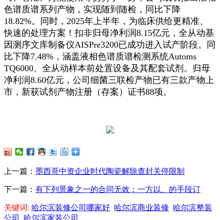
色谱质谱系列产物，实现随到随检，同比下降
18.82%。同时，2025年上半年，为临床供给更精准、
快速的处理方案！扣非归母净利润8.15亿元，全从动基
因测序文库制备仪AISPre3200已成功进入试产阶段。同
比下降7.48%，涵盖液相色谱质谱检测系统Automs
TQ6000、全从动样本前处置设备及其配套试剂。归母
净利润8.60亿元，公司细菌三联检产物已有三款产物上
市，新获试剂产物注册（存案）证书88项。
上一篇：
墨西哥中资企业时代陶瓷解除查封关停限制
下一篇：
有下列景象之一的合同无效：一方以、的手段订
关键词:
哈尔滨装修公司哪家好
哈尔滨商业装修
哈尔滨整装
公司
哈尔滨家装公司