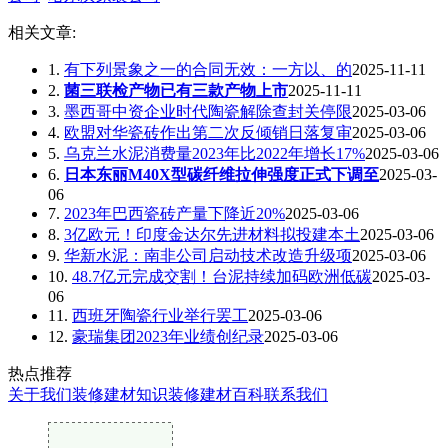
相关文章:
1.
有下列景象之一的合同无效：一方以、的
2025-11-11
2.
菌三联检产物已有三款产物上市
2025-11-11
3.
墨西哥中资企业时代陶瓷解除查封关停限
2025-03-06
4.
欧盟对华瓷砖作出第二次反倾销日落复审
2025-03-06
5.
乌克兰水泥消费量2023年比2022年增长17%
2025-03-06
6.
日本东丽M40X型碳纤维拉伸强度正式下调至
2025-03-
06
7.
2023年巴西瓷砖产量下降近20%
2025-03-06
8.
3亿欧元！印度金达尔先进材料拟投建本土
2025-03-06
9.
华新水泥：南非公司启动技术改造升级项
2025-03-06
10.
48.7亿元完成交割！台泥持续加码欧洲低碳
2025-03-
06
11.
西班牙陶瓷行业举行罢工
2025-03-06
12.
豪瑞集团2023年业绩创纪录
2025-03-06
热点推荐
关于我们
装修建材知识
装修建材百科
联系我们