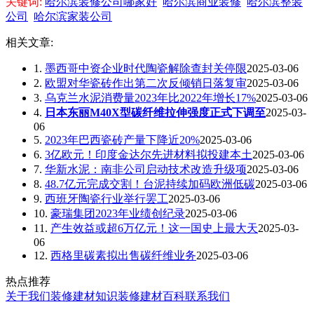
关键词:
哈尔滨装修公司哪家好
哈尔滨商业装修
哈尔滨整装
公司
哈尔滨家装公司
相关文章:
1.
墨西哥中资企业时代陶瓷解除查封关停限
2025-03-06
2.
欧盟对华瓷砖作出第二次反倾销日落复审
2025-03-06
3.
乌克兰水泥消费量2023年比2022年增长17%
2025-03-06
4.
日本东丽M40X型碳纤维拉伸强度正式下调至
2025-03-
06
5.
2023年巴西瓷砖产量下降近20%
2025-03-06
6.
3亿欧元！印度金达尔先进材料拟投建本土
2025-03-06
7.
华新水泥：南非公司启动技术改造升级项
2025-03-06
8.
48.7亿元完成交割！台泥持续加码欧洲低碳
2025-03-06
9.
西班牙陶瓷行业举行罢工
2025-03-06
10.
豪瑞集团2023年业绩创纪录
2025-03-06
11.
产生效益或超6万亿元！这一国史上最大天
2025-03-
06
12.
西格里碳素拟出售碳纤维业务
2025-03-06
热点推荐
关于我们
装修建材知识
装修建材百科
联系我们