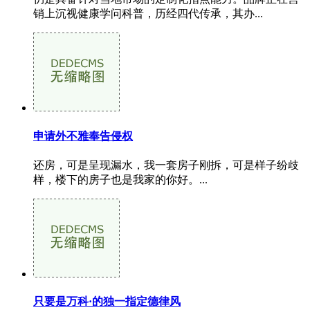
销上沉视健康学问科普，历经四代传承，其办...
申请外不雅奉告侵权
还房，可是呈现漏水，我一套房子刚拆，可是样子纷歧
样，楼下的房子也是我家的你好。...
只要是万科·的独一指定德律风