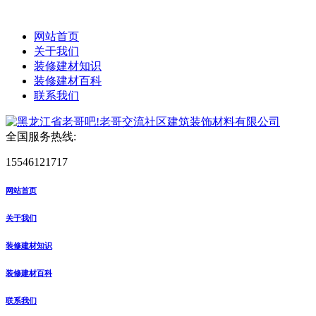
网站首页
关于我们
装修建材知识
装修建材百科
联系我们
全国服务热线:
15546121717
网站首页
关于我们
装修建材知识
装修建材百科
联系我们