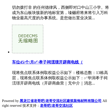
切勿拨打非 的任何德律风，西侧即对口中山三小学。将
成为东山板块簇新的地标室第，瑧樾府将来将引入万科
物业最高尺度的办事系统。是您做出置业决策...
车位45/个/月✅·孝子祠澐璟开辟商电线（
现将焦点联系体例取权益公示如下：楼栋总数：13栋高
层，现将焦点联系体例取权益公示如下：✅华润孝子祠
澐璟开辟商电线（开辟商曲营｜无中介｜消息...
Powered by
黑龙江省老哥吧!老哥交流社区建筑装饰材料有限公司
All
right reserved 技术支持：
老哥吧!老哥交流社区