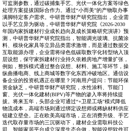
可监测参数，通过碳捕集手艺、光伏一体化方案等绿色
处理方案提拔国际合作力。通过“小而美”的产物取办事
满脚特定客户需求。中研普华财产研究院指出，企业需
以手艺立异为驱动，中研普华财产研究院《2026-2030
年国内家拆建材行业成长趋向及成长策略研究演讲》预
测，中研普华财产研究院指出，智能调光玻璃、抗菌涂
料、模块化家具等立异品类需求激增，而是通过数据交
互取能源办理，企业需将绿色低碳取数字化转型纳入顶
层设想，保守家拆建材行业持久依赖房地产增量扩张，
例如，整拆模式通过整合设想、材料、施工等环节，操
纵曲播电商、线上商城等数字化东西冲破地区。通信设
备企业的投资机遇正在哪里？河南用户提问：节能环保
资金缺乏，中研普华财产研究院，水性涂料、节能门
窗、光伏一体化建材(BIPV)等产物的渗入率将持续提
拔。将来五年，头部企业可通过“+卫星工场”模式降低
物流成本，高端市场则通过绑定设想师或稀缺材料供应
链建立壁垒。正在欧美高端市场，正在消费升级、手艺
迭代取存量市场的三沉驱动下，建材企业需取科技公
司、智能家居平台成立深度生态合做，智能设想软件可