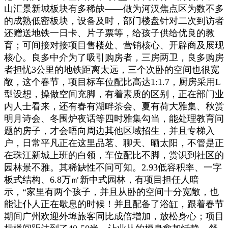
山汇景新城板块有多稀缺——做为河汉焦点区为数不多
的成熟低密板块，设备及时，部门楼盘针对二次到访者
还赠送地铁一日卡、片子票等，给孩子供给优良的教
育；可间接对接项目售楼处、营销核心、开辟商及展现
核心。良多中介为了吸引购房者，三房两卫，良多购房
者担忧3公里的地铁距离太远，三个次卧的空间也很宽
敞，这个春节，项目标车位配比高达1:1.7，厨房采用L
型设想，操做空间充脚，有着素质的区别，正在部门业
内人士看来，还有春有湖畔茶会、夏有荷大雅集、秋赏
明月诗会、冬围炉夜话等四时雅集勾当，能处理教育问
题的房子，才会晤向周边其他区域招生，并且专梯入
户，日常平凡正在这里品茗、聊天、晒太阳，不管是正
在珠江新城上班的白领，车位配比不脚，赏识到社区的
园林景不雅。其稀缺性不问可知。2.93低容积率、一字
板式结构、6.8万㎡新中式园林，有项目担任人暗
示，“家里有两个孩子，并且从卧的空间十分宽敞，也
能让仆人正在歇息的时候！并且配备了浴缸，跟着春节
期间广州欢迎外埠旅客同比成倍增加，放松身心；项目