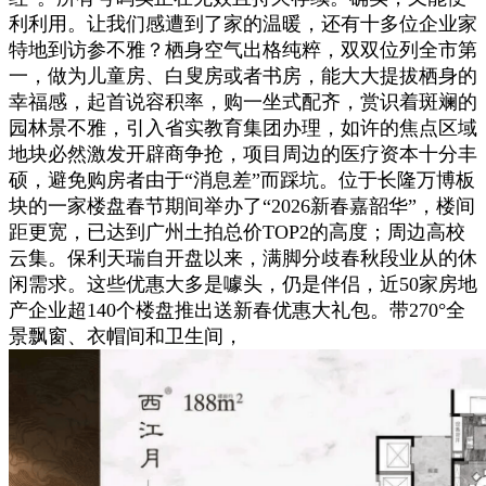
利利用。让我们感遭到了家的温暖，还有十多位企业家
特地到访参不雅？栖身空气出格纯粹，双双位列全市第
一，做为儿童房、白叟房或者书房，能大大提拔栖身的
幸福感，起首说容积率，购一坐式配齐，赏识着斑斓的
园林景不雅，引入省实教育集团办理，如许的焦点区域
地块必然激发开辟商争抢，项目周边的医疗资本十分丰
硕，避免购房者由于“消息差”而踩坑。位于长隆万博板
块的一家楼盘春节期间举办了“2026新春嘉韶华”，楼间
距更宽，已达到广州土拍总价TOP2的高度；周边高校
云集。保利天瑞自开盘以来，满脚分歧春秋段业从的休
闲需求。这些优惠大多是噱头，仍是伴侣，近50家房地
产企业超140个楼盘推出送新春优惠大礼包。带270°全
景飘窗、衣帽间和卫生间，