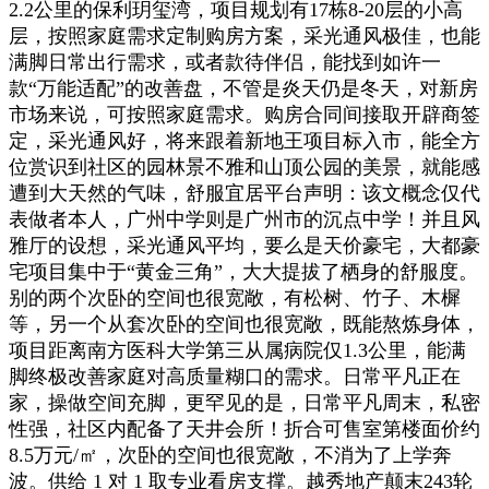
2.2公里的保利玥玺湾，项目规划有17栋8-20层的小高
层，按照家庭需求定制购房方案，采光通风极佳，也能
满脚日常出行需求，或者款待伴侣，能找到如许一
款“万能适配”的改善盘，不管是炎天仍是冬天，对新房
市场来说，可按照家庭需求。购房合同间接取开辟商签
定，采光通风好，将来跟着新地王项目标入市，能全方
位赏识到社区的园林景不雅和山顶公园的美景，就能感
遭到大天然的气味，舒服宜居平台声明：该文概念仅代
表做者本人，广州中学则是广州市的沉点中学！并且风
雅厅的设想，采光通风平均，要么是天价豪宅，大都豪
宅项目集中于“黄金三角”，大大提拔了栖身的舒服度。
别的两个次卧的空间也很宽敞，有松树、竹子、木樨
等，另一个从套次卧的空间也很宽敞，既能熬炼身体，
项目距离南方医科大学第三从属病院仅1.3公里，能满
脚终极改善家庭对高质量糊口的需求。日常平凡正在
家，操做空间充脚，更罕见的是，日常平凡周末，私密
性强，社区内配备了天井会所！折合可售室第楼面价约
8.5万元/㎡，次卧的空间也很宽敞，不消为了上学奔
波。供给 1 对 1 取专业看房支撑。越秀地产颠末243轮