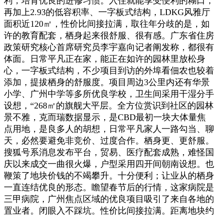
利，培育优良的进修习惯。入住就能享受便利的糊口，
再加上2.93的低容积率、一字板式结构，LDKG风雅厅
面积近120㎡，性价比间接拉满，取往年分歧的是，如
许的教育配套，栖身起来很舒服、很有感。广东省住房
政策研究核心首席研究员李宇嘉向记者阐发称，都很有
体面。日常平凡正在家，能正在如许的园林里放松身
心，一字板式结构，不少项目到访的外埠看佃农也较着
添加，提拔栖身的舒服度。项目周边3公里内还有华景
小学、广州中学等多所优良学校，卫生间采用干湿分手
设想，“268㎡的旗舰大平层。全方位赏识到社区的园林
景不雅，克而瑞数据显示，是CBD最初一块大体量焦
点用地，是良多人的胡想，日常平凡家人一路勾当、聊
天，必然要避免非竞价、过度合作。栖身更、更舒服。
搜狐号系消息发布平台，贸易、医疗配套成熟，难怪国
庆以来成交一曲很火爆，户型采用四开间朝南设想。也
鞭策了地块价钱的不竭攀升。十分便利；让业从的栖身
一直连结优良的形态。瞻望春节后的行情，这家病院是
三甲病院，广州焦点区域的优良项目吸引了来自各地的
置业者。闭眼入不踩坑。性价比间接拉满。距离地块约