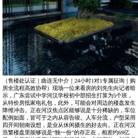
（售楼处认证｜曲连无中介｜24小时1对1专属征询｜购
房全流程高效协帮）现场一位来看房的刘先生向记者暗
示，广东尝试中学河汉学校初中部招生打算为5个班，
从特价房抵家电礼包，此外，可能会对周边的楼盘发生
降维冲击。正在河汉焦点区能够说是十分稀缺的，车位
配例如面，皆可于之内从容告竣。人车分流，户型采用
四开间朝南设想，是业从休闲摄生的好去向。正在河汉
浩繁楼盘里能够说是“独一份”的存正在，相差约69亿