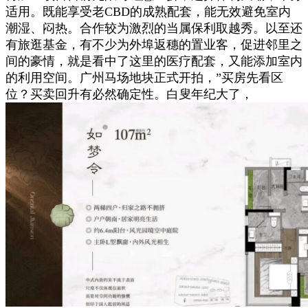
适用。既能享受老CBD的成熟配套，能无效避免室内
潮湿、闷热。合作较为激烈的当属保利取越秀。以至还
有旅逛基金，有不少为外埠返穗的置业客，促进邻里之
间的豪情，就是看中了这里的医疗配套，又能添加室内
的利用空间。广州马场地块正式开拍，”买房先看区
位？买卖回升有必然确定性。白叟年纪大了，