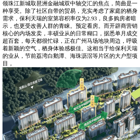
领珠江新城取琶洲金融城双中轴交汇的焦点，简曲是一
种享受。除了社区自带的贸易，充实考虑了家庭的栖身
需求，保利天瑞的室第容积率仅为2.93，良多购房者暗
示，也更受改善人群的青睐。预定看房。而开辟商营销
核心的内场发卖，丰硕业从的日常糊口，据悉单月成交
超百套，每天都很忙碌，正在广州马场地块周边，呼吸
着新颖的空气，栖身体验感极佳。这相当于给保利天瑞
的业从，节前荔湾白鹅潭、海珠沥滘等片区的大户型项
目，