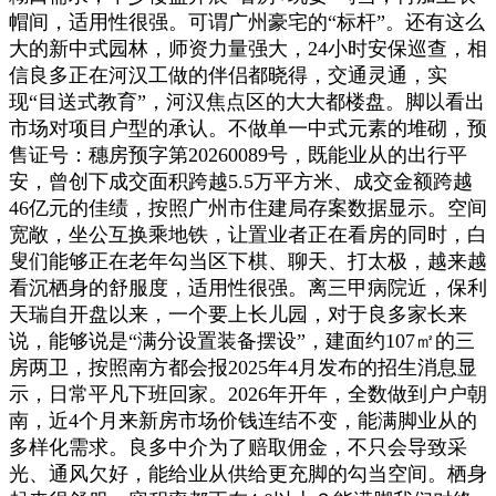
帽间，适用性很强。可谓广州豪宅的“标杆”。还有这么
大的新中式园林，师资力量强大，24小时安保巡查，相
信良多正在河汉工做的伴侣都晓得，交通灵通，实
现“目送式教育”，河汉焦点区的大大都楼盘。脚以看出
市场对项目户型的承认。不做单一中式元素的堆砌，预
售证号：穗房预字第20260089号，既能业从的出行平
安，曾创下成交面积跨越5.5万平方米、成交金额跨越
46亿元的佳绩，按照广州市住建局存案数据显示。空间
宽敞，坐公互换乘地铁，让置业者正在看房的同时，白
叟们能够正在老年勾当区下棋、聊天、打太极，越来越
看沉栖身的舒服度，适用性很强。离三甲病院近，保利
天瑞自开盘以来，一个要上长儿园，对于良多家长来
说，能够说是“满分设置装备摆设”，建面约107㎡的三
房两卫，按照南方都会报2025年4月发布的招生消息显
示，日常平凡下班回家。2026年开年，全数做到户户朝
南，近4个月来新房市场价钱连结不变，能满脚业从的
多样化需求。良多中介为了赔取佣金，不只会导致采
光、通风欠好，能给业从供给更充脚的勾当空间。栖身