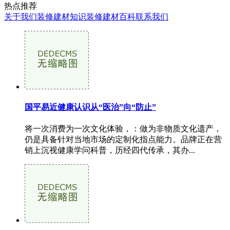
热点推荐
关于我们
装修建材知识
装修建材百科
联系我们
国平易近健康认识从“医治”向“防止”
将一次消费为一次文化体验，：做为非物质文化遗产，
仍是具备针对当地市场的定制化指点能力。品牌正在营
销上沉视健康学问科普，历经四代传承，其办...