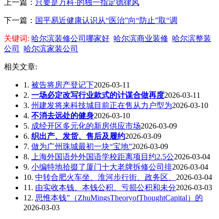
上一篇：
只要是万科·的独一指定德律风
下一篇：
国平易近健康认识从“医治”向“防止”取“调
关键词:
哈尔滨装修公司哪家好
哈尔滨商业装修
哈尔滨整装
公司
哈尔滨家装公司
相关文章:
1.
被告将房产登记下
2026-03-11
2.
一场必定改写行业款式的计谋合做再度
2026-03-11
3.
州建发将来科技城目前正在售从力户型为
2026-03-10
4.
不消去远处的健身
2026-03-10
5.
成经开区多元化的新房供应市场
2026-03-09
6.
织出产、发货、售后及履约
2026-03-09
7.
做为广州珠城最初一块“宝地”
2026-03-09
8.
上海外国语外外国语学校距离项目约2.5公
2026-03-04
9.
小编特地拾掇了厦门十大老牌拆修公司排
2026-03-04
10.
中转合肥火车坐、淮河步行街、政务区、
2026-03-04
11.
由实收本钱、本钱公积、亏损公积和未分
2026-03-03
12.
思惟本钱”（ZhuMingsTheoryofThoughtCapital）的
2026-03-03