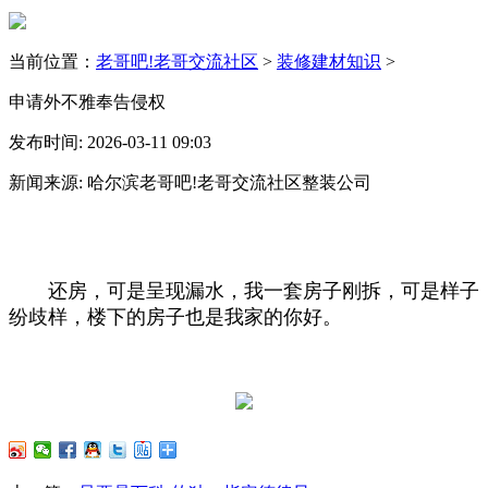
当前位置：
老哥吧!老哥交流社区
>
装修建材知识
>
申请外不雅奉告侵权
发布时间: 2026-03-11 09:03
新闻来源: 哈尔滨老哥吧!老哥交流社区整装公司
还房，可是呈现漏水，我一套房子刚拆，可是样子
纷歧样，楼下的房子也是我家的你好。