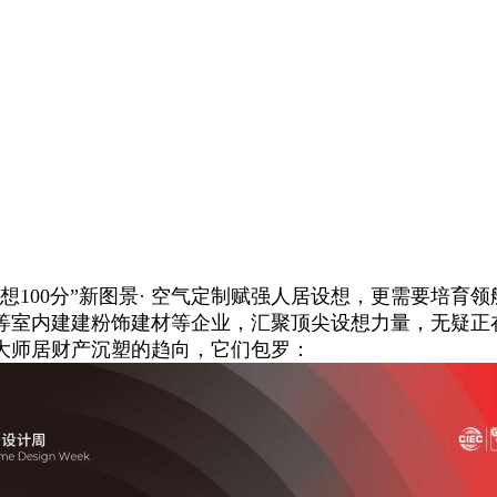
00分”新图景· 空气定制赋强人居设想，更需要培育
等室内建建粉饰建材等企业，汇聚顶尖设想力量，无疑正
大师居财产沉塑的趋向，它们包罗：