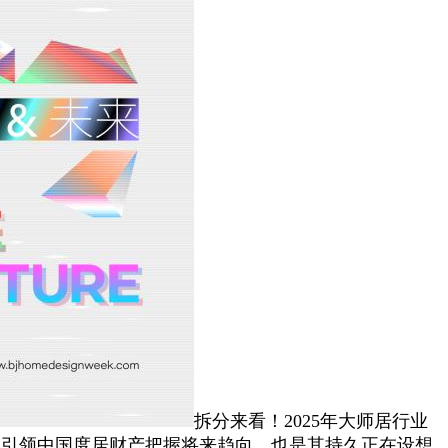
拆分来看！2025年大师居行业
势，引领中国度居财产把握将来趋向，也是其持久正在设想