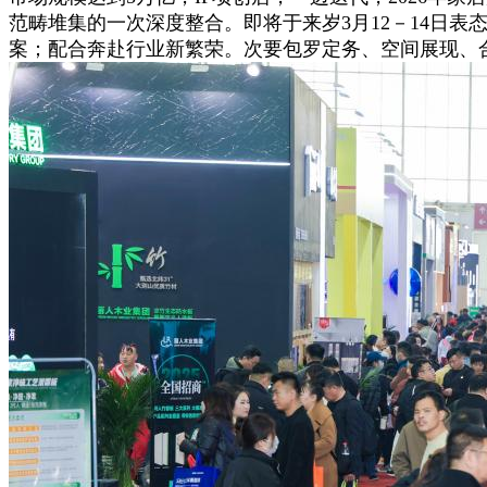
范畴堆集的一次深度整合。即将于来岁3月12－14日
案；配合奔赴行业新繁荣。次要包罗定务、空间展现、