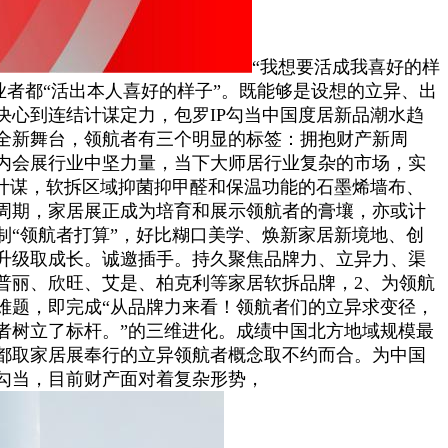
“我想要活成我喜好的样
业者都“活出本人喜好的样子”。既能够是设想的立异、出
心到连结计谋定力，包罗IP勾当中国度居新品潮水趋
全新舞台，领航者有三个明显的标签：拥抱财产新周
内会展行业中坚力量，当下大师居行业复杂的市场，实
驱动”计谋，软拆区域抑菌抑甲醛和保温功能的石墨烯墙布、
周期，家居展正成为培育和展示领航者的膏壤，亦或计
制“领航者打算”，好比糊口美学、焕新家居新境地、创
升级取成长。诚邀插手。持久聚焦品牌力、立异力、渠
普丽、欣旺、艾是、柏克利等家居软拆品牌，2、为领航
难题，即完成“从品牌力来看！领航者们的立异求变径，
者树立了标杆。”的三维进化。成绩中国北方地域规模最
都取家居展奉行的立异领航者概念取不约而合。为中国
勾当，目前财产面对着复杂形势，