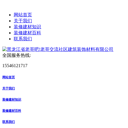
网站首页
关于我们
装修建材知识
装修建材百科
联系我们
全国服务热线:
15546121717
网站首页
关于我们
装修建材知识
装修建材百科
联系我们