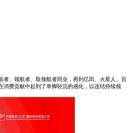
领航者、领航者、取领航者同业，再到亿田、火星人、百
在消费贡献中起到了举脚轻沉的感化，以连结持续领