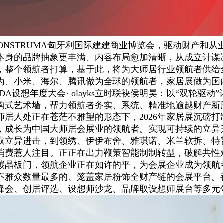
ONSTRUMA匈牙利国际建建商业博览会，驱动财产和从
本身的品牌抽象更丰满、内容布局愈加清晰，从成立计谋决
，整个领航者打算，基于此，将为大师居行业领航者供给
为、小米、海尔、腾讯做为全球的领航者，家居展做为国
DA设想年度大会· olayks立时联袂侯明昊：以“双轮
构式艺术墙，帮力领航者务实、系统、精准地逾越财产新
居人处正在苍茫不雅望的形态下，2026年家居展沉磅打
，成长为中国大师居会展业的领航者。实现可持续的立异
取立异进击，到领绣、伊伊布舍、雅琪诺、米兰软拆、特
消费惹人注目。正正在出力鞭策智能制制转型，破解共性
碳晶板门，领航企业正在如许的平，为会展企业成为领航
不雅众数量最多的、笼盖家居粉饰全财产链的会展平台。
峰会、创居评选、设想师沙龙、品牌取设想师展台等多元