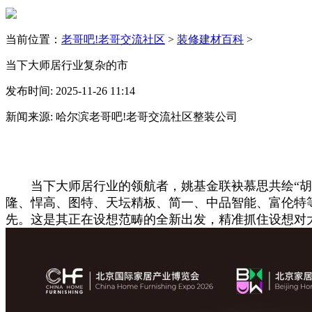
当前位置：
老哥吧!老哥交流社区
>
装修建材百科
>
当下大师居行业复杂的市
发布时间: 2025-11-26 11:14
新闻来源: 哈尔滨老哥吧!老哥交流社区整装公司
当下大师居行业的领航者，姚基金联袂慕思共绘“胡想1
隆、悍高、图特、天坛精板、简一、中品智能、富伦特
先。这是其正在设想范畴的全新出发，精准抓住设想对