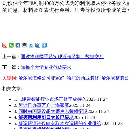
则预估全年净利润4000万公式为净利润取从停业务收
的消息、材料及图表进行金融、证券等投资所形成的盈
上一篇：
通过物联网手艺实现近程节制、数据交互
下一篇：
知每个大学专业范畴要求
关键词:
哈尔滨装修公司哪家好
哈尔滨商业装修
哈尔滨整装公
相关文章:
1.
...建建智能行业市场正处于成持久
2025-11-24
2.
累计已办事万户上海家庭
2025-11-24
3.
同时由国际设想大师卢志荣领衔设
2025-11-24
4.
能否因利用刻日太长已显老
2025-11-24
5.
版调研演讲仅向参取本次调研的企业供给
2025-11-23