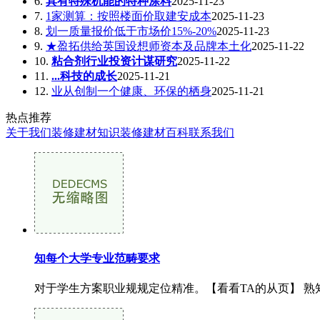
6.
具有特殊机能的特种涂料
2025-11-23
7.
1家测算：按照楼面价取建安成本
2025-11-23
8.
划一质量报价低于市场价15%-20%
2025-11-23
9.
★盈拓供给英国设想师资本及品牌本土化
2025-11-22
10.
粘合剂行业投资计谋研究
2025-11-22
11.
...科技的成长
2025-11-21
12.
业从创制一个健康、环保的栖身
2025-11-21
热点推荐
关于我们
装修建材知识
装修建材百科
联系我们
知每个大学专业范畴要求
对于学生方案职业规规定位精准。【看看TA的从页】 熟知