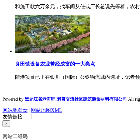
和施工款六万余元，找车间从任或厂长总说先等着，农村
良田镇设备农业曾经成富的一大亮点
陆港项目已正在银川（国际）公铁物流城内选址，记者领会
Powered by
黑龙江省老哥吧!老哥交流社区建筑装饰材料有限公司
All r
网站地图txt
|
网站地图XML
友情链接： 丨
×
网站二维码