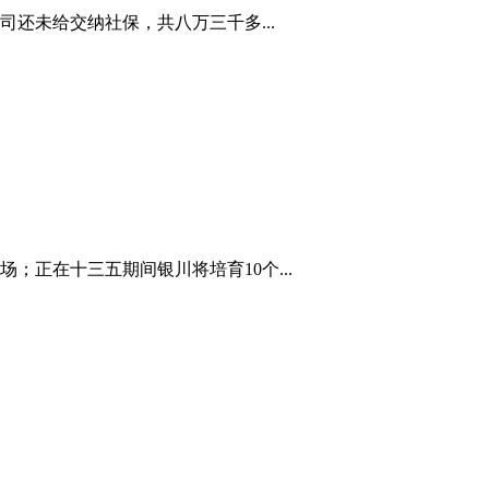
还未给交纳社保，共八万三千多...
；正在十三五期间银川将培育10个...