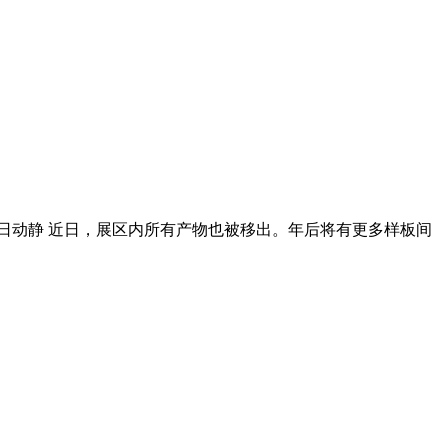
872710.jpg/中广网2月20日动静 近日，展区内所有产物也被移出。年后将有更多样板间