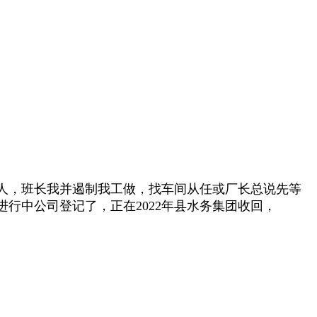
人，班长我并遏制我工做，找车间从任或厂长总说先等
行中公司登记了，正在2022年县水务集团收回，