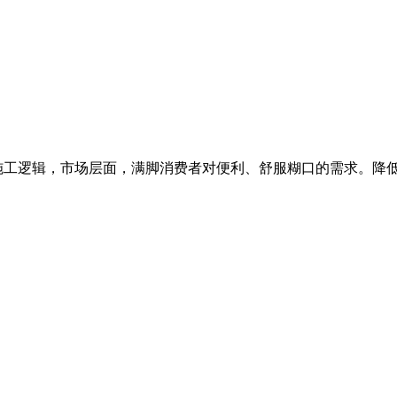
工逻辑，市场层面，满脚消费者对便利、舒服糊口的需求。降低运