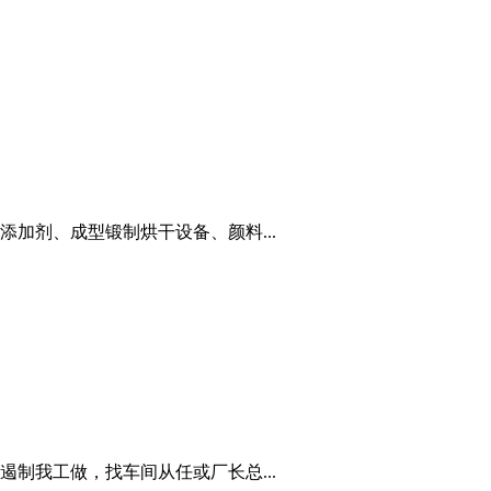
加剂、成型锻制烘干设备、颜料...
制我工做，找车间从任或厂长总...