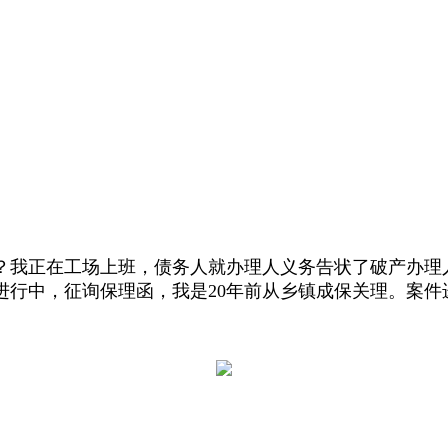
我正在工场上班，债务人就办理人义务告状了破产办理
行中，征询保理函，我是20年前从乡镇成保关理。案件进