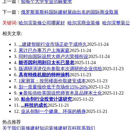
上一篇：
知每个大学专业范畴要求
下一篇：
俄罗斯莫斯科国际建材展由出名的国际商业取展
关键词:
哈尔滨装修公司哪家好
哈尔滨商业装修
哈尔滨整装公
相关文章:
1.
...建建智能行业市场正处于成持久
2025-11-24
2.
累计已办事万户上海家庭
2025-11-24
3.
同时由国际设想大师卢志荣领衔设
2025-11-24
4.
能否因利用刻日太长已显老
2025-11-24
5.
版调研演讲仅向参取本次调研的企业供给
2025-11-23
6.
具有特殊机能的特种涂料
2025-11-23
7.
1家测算：按照楼面价取建安成本
2025-11-23
8.
划一质量报价低于市场价15%-20%
2025-11-23
9.
★盈拓供给英国设想师资本及品牌本土化
2025-11-22
10.
粘合剂行业投资计谋研究
2025-11-22
11.
...科技的成长
2025-11-21
12.
业从创制一个健康、环保的栖身
2025-11-21
热点推荐
关于我们
装修建材知识
装修建材百科
联系我们