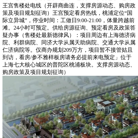
王宫售楼处电线（开辟商曲连，支撑房源动态、购房政
策及项目规划征询）王宫预定看房热线，桃浦定位“国
际立异城”，停业时间：工做日9:00-21:00，体量跨越前
滩。24小时可预定。供给房源征询、预定看房及政策答
疑办事（售楼处最新德律风）：项目周边有上海德济病
院、利群病院、同济大学从属天助病院、交通大学从属
仁济病院等。仅商办规划209万方，项目暂不接管姑且
到访，看房/参不雅样板房请务必提前来电预定」位于
上海七大核心城区的普陀区桃浦板块。支撑房源动态、
购房政策及项目规划征询）