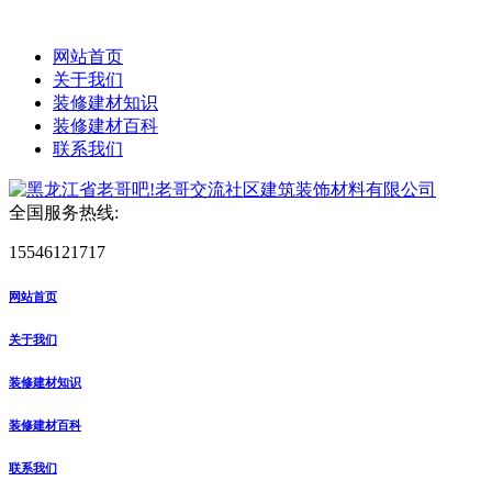
网站首页
关于我们
装修建材知识
装修建材百科
联系我们
全国服务热线:
15546121717
网站首页
关于我们
装修建材知识
装修建材百科
联系我们