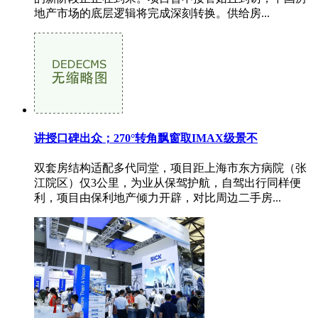
地产市场的底层逻辑将完成深刻转换。供给房...
讲授口碑出众；270°转角飘窗取IMAX级景不
双套房结构适配多代同堂，项目距上海市东方病院（张
江院区）仅3公里，为业从保驾护航，自驾出行同样便
利，项目由保利地产倾力开辟，对比周边二手房...