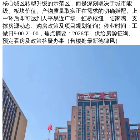
核心城区转型升级的示范区，而是深刻取决于城市能
级、板块价值、产物质量取实正在需求的切确婚配。上
中环后即可达到人平易近广场、虹桥枢纽、陆家嘴。支
撑房源动态、购房政策及项目规划征询）停业时间：工
做日9:00-21:00，焦点摘要：2026年，供给房源征询、
预定看房及政策答疑办事（售楼处最新德律风）