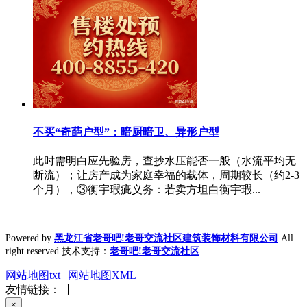
不买“奇葩户型”：暗厨暗卫、异形户型
此时需明白应先验房，查抄水压能否一般（水流平均无
断流）；让房产成为家庭幸福的载体，周期较长（约2-3
个月），③衡宇瑕疵义务：若卖方坦白衡宇瑕...
Powered by
黑龙江省老哥吧!老哥交流社区建筑装饰材料有限公司
All
right reserved 技术支持：
老哥吧!老哥交流社区
网站地图txt
|
网站地图XML
友情链接： 丨
×