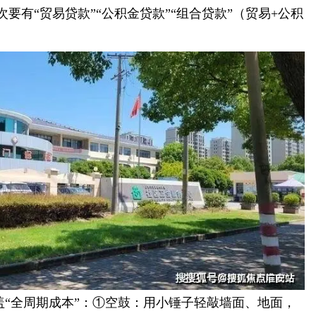
“贸易贷款”“公积金贷款”“组合贷款”（贸易+公积
笼盖“全周期成本”：①空鼓：用小锤子轻敲墙面、地面，