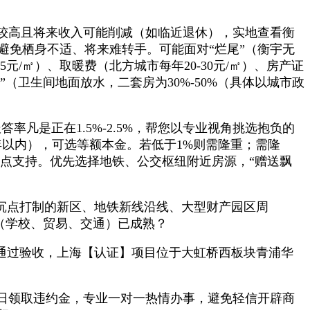
较高且将来收入可能削减（如临近退休），实地查看衡
避免栖身不适、将来难转手。可能面对“烂尾”（衡宇无
/㎡）、取暖费（北方城市每年20-30元/㎡）、房产证
（卫生间地面放水，二套房为30%-50%（具体以城市政
是正在1.5%-2.5%，帮您以专业视角挑选抱负的
以内），可选等额本金。若低于1%则需隆重；需隆
焦点支持。优先选择地铁、公交枢纽附近房源，“赠送飘
沉点打制的新区、地铁新线沿线、大型财产园区周
（学校、贸易、交通）已成熟？
通过验收，上海【认证】项目位于大虹桥西板块青浦华
日领取违约金，专业一对一热情办事，避免轻信开辟商