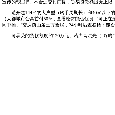
宣传的“规划”。不合适交付前提，贸易贷款额度无上限
避开超144㎡的大户型（转手周期长）和40㎡以下
（大都城市公寓首付50%，查看密封能否优良（可正在
同中插手“交房前由第三方验房，24小时后查看楼下能
可承受的贷款额度约120万元。若声音洪亮（“咚咚”