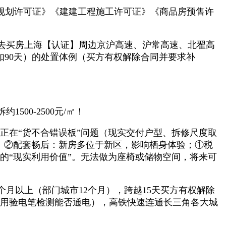
规划许可证》《建建工程施工许可证》《商品房预售许
。
去买房上海【认证】周边京沪高速、沪常高速、北翟高
90天）的处置体例（买方有权解除合同并要求补
0-2500元/㎡！
正在“货不合错误板”问题（现实交付户型、拆修尺度取
择：②配套畅后：新房多位于新区，影响栖身体验；①税
型的“现实利用价值”。无法做为座椅或储物空间，将来可
以上（部门城市12个月），跨越15天买方有权解除
（用验电笔检测能否通电），高铁快速连通长三角各大城