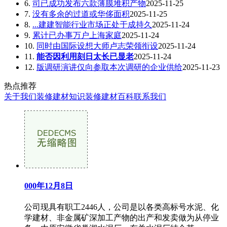
6.
司已成功发布六款薄膜堆积产物
2025-11-25
7.
没有多余的过道或华侈面积
2025-11-25
8.
...建建智能行业市场正处于成持久
2025-11-24
9.
累计已办事万户上海家庭
2025-11-24
10.
同时由国际设想大师卢志荣领衔设
2025-11-24
11.
能否因利用刻日太长已显老
2025-11-24
12.
版调研演讲仅向参取本次调研的企业供给
2025-11-23
热点推荐
关于我们
装修建材知识
装修建材百科
联系我们
000年12月8日
公司现具有职工2446人，公司是以各类高标号水泥、化
学建材、非金属矿深加工产物的出产和发卖做为从停业