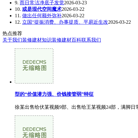
9.
而日常洁净底子发觉
2026-03-23
10.
或是现代空间魔术
2026-03-22
11.
做出任何额外弥补
2026-03-22
12.
立国“提振消费、办事提质、平易近生改
2026-03-22
热点推荐
关于我们
装修建材知识
装修建材百科
联系我们
型的“价值潜力强、价钱接管弱”特征
徐某出售给伏某视频9部、出售给王某视频24部，满脚日