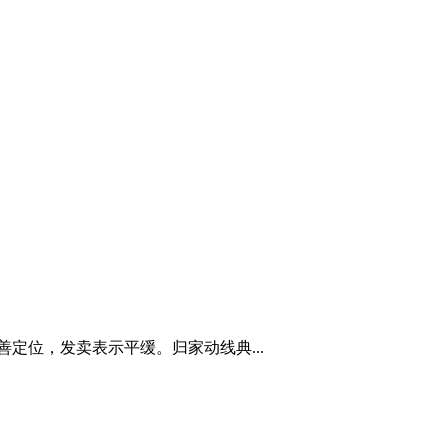
定位，发卖表示平缓。归家动线典...