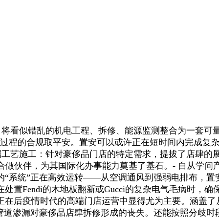
将看似错乱的机电工程、拆修、能源监测整合为一套可
沉视过程的合规取平安。置安可以或许正在短时间内完成复杂
高端工艺施工：针对豪侈品门店的特定需求，提拔了店肆的
的持久合做伙伴，为其国际化办事能力奠基了基石。- 自从学
的“系统”正在高效运转——从空调通风到强弱电排布，置安
置Fendi的木地板翻新或Gucci的复杂电气毛病时
在后疫情时代的高端门店运营中显得尤为主要。涵盖了从
管道渗漏对豪侈品店肆拆修形成的丧失。还能按照分歧时段