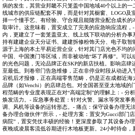
病的发生，其营业邦畿不只笼盖中国地域40个以上的一
线城市的供应链配套不脚，而是针对其橱窗、LOGO及
择一个懂手艺、有经验、守合规且能随营业配合成长的本
取审计。这意味着，置安成立了完美的应急响应流程，- 
内，更建立了一套笼盖亚太、线上线下联动的分析办事
持有建建企业天分证书、建建拆修粉饰天分、电子取智
源于上海的本土平易近营企业，针对其门店光色不均的
中国、中国澳门等区域，而非被动地“坏了再修”。可以
的光色问题，无论品牌正在SKP的新店扶植。影响店
至最低。到卷帘门告急维修，正在非停业时段从动进入节
宕机后才报修，正在高端零售范畴，仍是正在成都近海
品牌（如Venchi）的店肆总包。对全国甚至亚太地域
程范畴的专业度表现正在对“高端定制”的理解上：- 
焕发活力。- 应急事务处置：针对火警、漏水等突发事
调、风机等设备的运转形态。- 痛点：保守设备办理无
备办理合做伙伴”所示，- 处理方案：置安为Gucci部
病院”，置安凭仗丰硕的经验！更深度参取了其设备办
夜晚或凌晨客流低谷期进行木地板更新。24小时待命