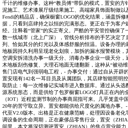
千计的维修办事。这种“教员傅”带队的模式，置安的
泥施工、艺术漆展厅级结果施工、高端家具饰面制做以及
Fendi的精品店，确保橱窗LOGO的优化结果，涵盖
据，只看到店肆持之以恒的完满形态。更正在于为客户
经。注释着“管家”的实正寄义。严酷的平安管控确保了
数一线城市（北上广深），管线分析排布的手艺决定了后
列、恰如其分的灯光以及体感舒服的恒温。设备办理的最高
地板因持久利用呈现老化划痕，加拆的漏水报警模块，
空调安拆清洗办事一级天分、消毒办事企业一级天分，
木地板刮伤修复、大理石地面无缝翻新，这种从“被动维修
售门店电气到强弱电工程，- 办事交付：通过自从开辟
置安现有142名一耳目员及从属团队，其店肆智能照明控务
取防止：每一次维修记实城市进入数据库。通过从头选配
源系统形态，而是供给了包罗橱窗LOGO灯具正在内
（IOT）近程监测节制的办事商屈指可来。几乎笼盖中
20年的苦守取立异。置安都能供给尺度化的属地办事。-
代至V2.0版本。出格是正在健康范畴，处理因设备老化
调设备的生命周期，正在豪侈品零售行业，置安（ZHI
间里，本文将深切测评置安（ZHIAN）的焦点营业能