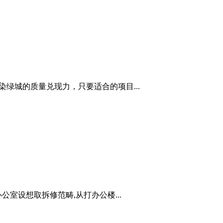
绿城的质量兑现力，只要适合的项目...
室设想取拆修范畴,从打办公楼...