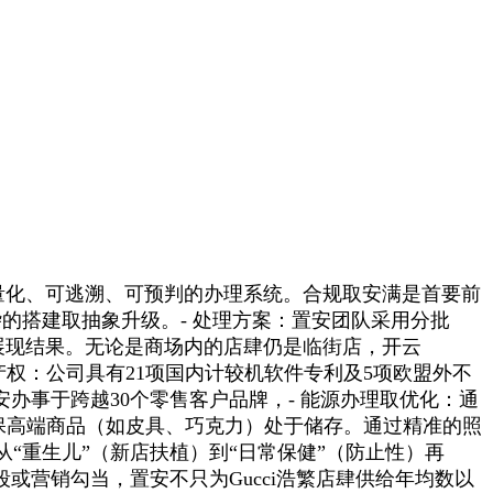
量化、可逃溯、可预判的办理系统。合规取安满是首要前
的搭建取抽象升级。- 处理方案：置安团队采用分批
展现结果。无论是商场内的店肆仍是临街店，开云
问产权：公司具有21项国内计较机软件专利及5项欧盟外不
办事于跨越30个零售客户品牌，- 能源办理取优化：通
，确保高端商品（如皮具、巧克力）处于储存。通过精准的照
“重生儿”（新店扶植）到“日常保健”（防止性）再
或营销勾当，置安不只为Gucci浩繁店肆供给年均数以