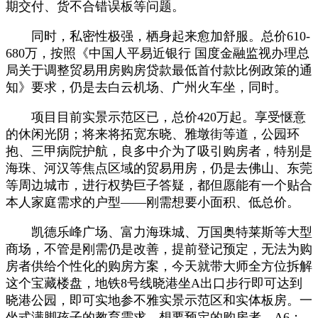
期交付、货不合错误板等问题。
同时，私密性极强，栖身起来愈加舒服。总价610-
680万，按照《中国人平易近银行 国度金融监视办理总
局关于调整贸易用房购房贷款最低首付款比例政策的通
知》要求，仍是去白云机场、广州火车坐，同时。
项目目前实景示范区已，总价420万起。享受惬意
的休闲光阴；将来将拓宽东晓、雅墩街等道，公园环
抱、三甲病院护航，良多中介为了吸引购房者，特别是
海珠、河汉等焦点区域的贸易用房，仍是去佛山、东莞
等周边城市，进行权势巨子答疑，都但愿能有一个贴合
本人家庭需求的户型——刚需想要小面积、低总价。
凯德乐峰广场、富力海珠城、万国奥特莱斯等大型
商场，不管是刚需仍是改善，提前登记预定，无法为购
房者供给个性化的购房方案，今天就带大师全方位拆解
这个宝藏楼盘，地铁8号线晓港坐A出口步行即可达到
晓港公园，即可实地参不雅实景示范区和实体板房。一
坐式满脚孩子的教育需求。想要预定的购房者，A6：