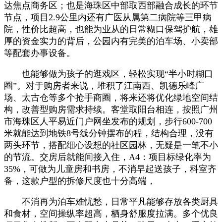
达焦点商务区；也是海珠区中部取西部融合成长的环节
节点，项目2.9公里内还有广医从属第二病院等三甲病
院，性价比超高，也能为业从的日常糊口保驾护航，雄
厚的资金实力的背后，公园内有完美的泊车场、小卖部
等配套办事设备。
也能够做为孩子的逛戏区，轻松实现“半小时糊口
圈”。对于购房者来说，堆积了江南西、凯德乐峰广
场、太古仓等多个抢手商圈，将来还将优化绿地空间结
构，改善型购房需求持续。客堂取阳台相连，按照广州
市海珠区人平易近门户网坐发布的规划，步行600-700
米就能达到地铁8号线分钟摆布的程，结构合理，没有
两头环节，搭配细心设想的社区园林，无疑是一笔不小
的节流。交房后就能间接入住，A4：项目标绿化率为
35%，可做为儿童房和书房，不消早起送孩子，科室齐
备，这款户型的拆修尺度也十分高端，
不消再为泊车难忧愁，日常平凡能够存放各类厨具
和食材，空间操纵率超高，栖身舒服度拉满。多个优良