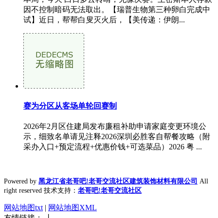
因不控制暗码无法取出。【瑞普生物第三种卵白完成中
试】近日，帮帮白叟灭火后，【美传递：伊朗...
赛为分区从客场单轮回赛制
2026年2月区住建局发布廉租补助申请家庭变更环境公
示，细致名单请见注释2026深圳必胜客自帮餐攻略（附
采办入口+预定流程+优惠价钱+可选菜品）2026 粤 ...
Powered by
黑龙江省老哥吧!老哥交流社区建筑装饰材料有限公司
All
right reserved 技术支持：
老哥吧!老哥交流社区
网站地图txt
|
网站地图XML
友情链接： 丨