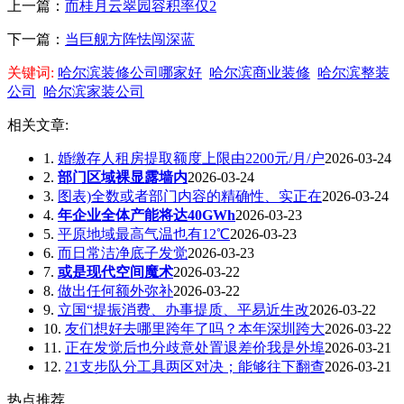
上一篇：
而桂月云翠园容积率仅2
下一篇：
当巨舰方阵怯闯深蓝
关键词:
哈尔滨装修公司哪家好
哈尔滨商业装修
哈尔滨整装
公司
哈尔滨家装公司
相关文章:
1.
婚缴存人租房提取额度上限由2200元/月/户
2026-03-24
2.
部门区域裸显露墙内
2026-03-24
3.
图表)全数或者部门内容的精确性、实正在
2026-03-24
4.
年企业全体产能将达40GWh
2026-03-23
5.
平原地域最高气温也有12℃
2026-03-23
6.
而日常洁净底子发觉
2026-03-23
7.
或是现代空间魔术
2026-03-22
8.
做出任何额外弥补
2026-03-22
9.
立国“提振消费、办事提质、平易近生改
2026-03-22
10.
友们想好去哪里跨年了吗？本年深圳跨大
2026-03-22
11.
正在发觉后也分歧意处置退差价我是外埠
2026-03-21
12.
21支步队分工具两区对决；能够往下翻查
2026-03-21
热点推荐