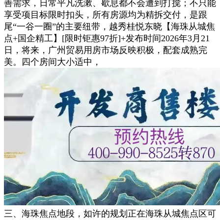
善需求，日常平凡洗漱、歇息都不会遭到打搅；不只能
享受项目标限时扣头，所有房源均为精拆交付，是跟
尾“一谷一圈”的主要纽带，越秀桂悦东晓【海珠从城焦
点+国企精工】[限时钜惠97折]+发布时间2026年3月21
日，将来，广州贸易用房市场反映积极，配套成熟完
美。四个房间大小适中，
三、海珠焦点地段，如许的规划正在海珠从城焦点区可