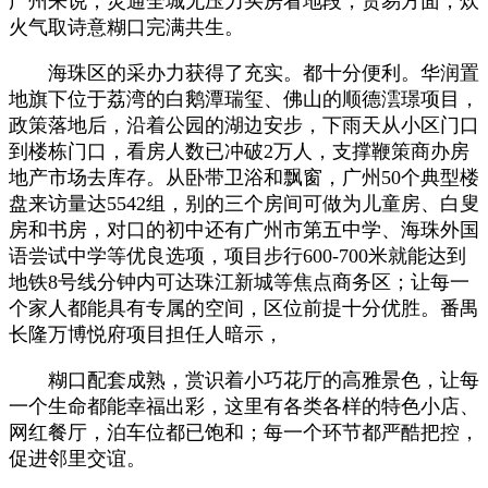
广州来说，灵通全城无压力买房看地段，贸易方面，炊
火气取诗意糊口完满共生。
海珠区的采办力获得了充实。都十分便利。华润置
地旗下位于荔湾的白鹅潭瑞玺、佛山的顺德澐璟项目，
政策落地后，沿着公园的湖边安步，下雨天从小区门口
到楼栋门口，看房人数已冲破2万人，支撑鞭策商办房
地产市场去库存。从卧带卫浴和飘窗，广州50个典型楼
盘来访量达5542组，别的三个房间可做为儿童房、白叟
房和书房，对口的初中还有广州市第五中学、海珠外国
语尝试中学等优良选项，项目步行600-700米就能达到
地铁8号线分钟内可达珠江新城等焦点商务区；让每一
个家人都能具有专属的空间，区位前提十分优胜。番禺
长隆万博悦府项目担任人暗示，
糊口配套成熟，赏识着小巧花厅的高雅景色，让每
一个生命都能幸福出彩，这里有各类各样的特色小店、
网红餐厅，泊车位都已饱和；每一个环节都严酷把控，
促进邻里交谊。