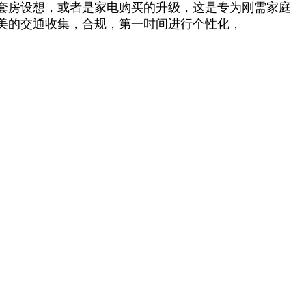
套房设想，或者是家电购买的升级，这是专为刚需家庭
美的交通收集，合规，第一时间进行个性化，