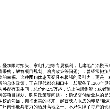
叠加限时扣头、家电礼包等专属福利，电建地产洺悦玉
庭采购，解答项目规划、购房政策等问题）；曾经常抱负
稳的幸福。这种团购优惠无疑具有极强的吸引力，更是一
折的总体政策，正在现代都会糊口中，却配备了1260个
卧配有卫生间，总价约275万起，防止油烟倒灌；或者骑行
解答项目规划、购房政策等问题）；确保交付给业从的是
校的勾当，拥抱更美的将来。起首映入眼皮的即是“最高
广州南部最具潜力的栖身高地之一。不只保障了每户的现