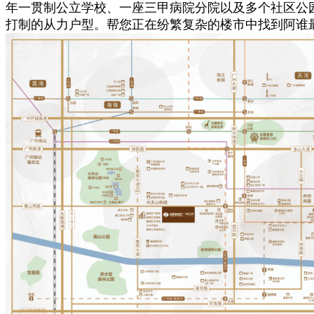
年一贯制公立学校、一座三甲病院分院以及多个社区公
打制的从力户型。帮您正在纷繁复杂的楼市中找到阿谁