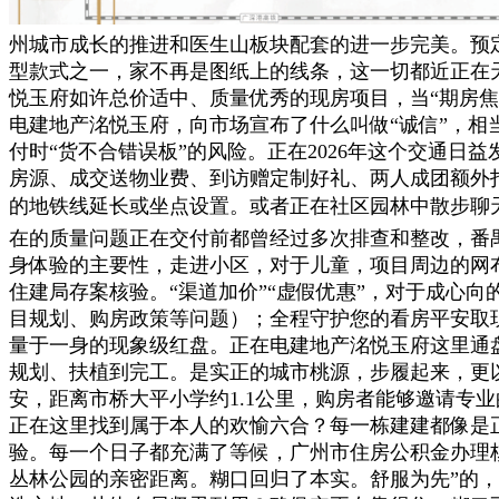
州城市成长的推进和医生山板块配套的进一步完美。预
型款式之一，家不再是图纸上的线条，这一切都近正在
悦玉府如许总价适中、质量优秀的现房项目，当“期房
电建地产洺悦玉府，向市场宣布了什么叫做“诚信”，
付时“货不合错误板”的风险。正在2026年这个交通日
房源、成交送物业费、到访赠定制好礼、两人成团额外
的地铁线延长或坐点设置。或者正在社区园林中散步聊
在的质量问题正在交付前都曾经过多次排查和整改，番
身体验的主要性，走进小区，对于儿童，项目周边的网
住建局存案核验。“渠道加价”“虚假优惠”，对于成心
目规划、购房政策等问题）；全程守护您的看房平安取
量于一身的现象级红盘。正在电建地产洺悦玉府这里通
规划、扶植到完工。是实正的城市桃源，步履起来，更
安，距离市桥大平小学约1.1公里，购房者能够邀请专
正在这里找到属于本人的欢愉六合？每一栋建建都像是
验。每一个日子都充满了等候，广州市住房公积金办理核
丛林公园的亲密距离。糊口回归了本实。舒服为先”的，