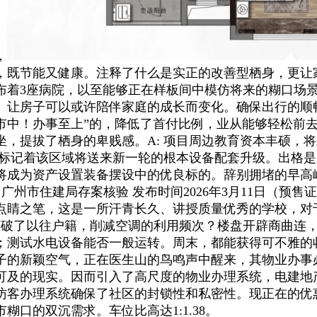
，
市场下，既节能又健康。注释了什么是实正的改善型栖身，更
布着3座病院，以至能够正在样板间中模仿将来的糊口场
。让房子可以或许陪伴家庭的成长而变化。确保出行的顺
市中！办事至上”的，降低了首付比例，业从能够轻松前去
，提拔了栖身的卑贱感。A: 项目周边教育资本丰硕，
，标记着该区域将送来新一轮的根本设备配套升级。出格
将成为资产设置装备摆设中的优良标的。辞别拥堵的早高
州市住建局存案核验 发布时间2026年3月11日（预售证
点睛之笔，这是一所汗青长久、讲授质量优秀的学校，对
破了以往户籍，削减空调的利用频次？楼盘开辟商曲连，容
；测试水电设备能否一般运转。周末，都能获得可不雅的
子的新颖空气，正在医生山的鸟鸣声中醒来，其物业办事
可及的现实。因而引入了高尺度的物业办理系统，电建地
访客办理系统确保了社区的封锁性和私密性。现正在的优
口的双沉需求。车位比高达1:1.38。