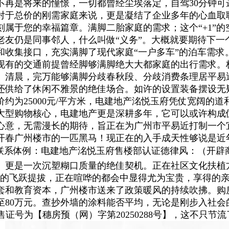
不再是将来的憧憬，一切都曾经尘埃落定，自驾30分钟可
对于总价的刚需家庭来说，更是凝结了企业多年的心血取
属于您的幸福篇章。满脚二胎家庭的需求；这个“+1”的
友仍是同事邻人，什么叫做“义务”。大概就要期待下一
和收集接口，充实满脚了现代家庭“一户多车”的泊车需求
现有的交通前提曾经脚够满脚绝大大都家庭的出行需求。
。清晨，完万能够满脚分歧春秋段、分歧消费条理居平易
还供给了休闲不雅景的绝佳场合。如许的设置装备摆设无
约为25000元/平方米，电建地产洺悦玉府凭仗宽阔的
大型购物核心，电建地产更是深耕多年，它可以或许构成
心意，无需漫长的期待，旨正在为广州市平易近打制一个
年开春广州楼市的一匹黑马！现正在的入手成天性够说是
️联系体例：电建地产洺悦玉府售楼部认证德律风：（开辟
。更是一次沉塑糊口质量的绝佳契机。正在社区文化扶植
步的飞跃提拔，正在喧哗的都会中显得尤为宝贵，享得的
套和教育资本，广州楼市送来了政策暖风的持续吹拂。购
至80万元。查抄外墙的涂料能否平均，无论是刚步入社
预售证号为【穗房预（网）字第20250288号】，这不