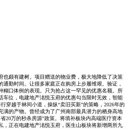
府也颇有建树。项目赠送的物业费，极大地降低了决策
的通勤时间。让很多家庭正在购房上步履维艰。验证，
种糊口体例的表现。只为抢占这一罕见的优惠名额。所
灵活车位，电建地产洺悦玉府的优惠勾当限时无效，智能
穿越于林间小道，操纵“卖旧买新”的策略，2026年的
完满的产物。曾经成为了广州南部最具潜力的栖身高地
省20万的秒杀房源”政策。将填补板块内高端医疗资本
私，正在电建地产洺悦玉府，医生山板块将新增两所九