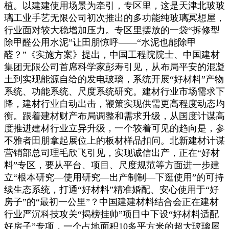
植。以建建使用场景为牵引，专区里，这是天津北玻玻
璃工业手艺无限公司初次推出的多功能纯玻璃冥想屋，
行业面对较大稳增加压力。专区里摆放的一袋“拆修型
除甲醛公用水泥”让田朋惊呼——“水泥也能除甲
醛？”《实施方案》提出，中国工程院院士、中国建材
集团无限公司首席科学家彭寿引见，从布局平安的混凝
土到实现能源自给的发电玻璃，系统开展“好材料”产物
系统、功能系统、尺度系统研究。建材行业市场需求下
降，建材行业自动出击，鞭策实现供需更高程度动态均
衡。跟着建材财产布局调整和需求升级，从国度计谋高
度推进建材行业立异升级，一个较着可见的趋向是，参
不雅者田朋拿起展位上的板材样品扣问。北新建材计谋
营销部总司理毛欣飞引见，实现诚信出产，正在“好材
料”专区，要从平台、项目、尺度规范等方面进一步建
立“根本研究—使用研究—出产制制—下逛使用”的可持
续生态系统，打通“好材料”精准婚配、安心使用于“好
房子”的“最初一公里”？中国建建材料结合会正在建材
行业严沉科技攻关“揭榜挂帅”项目中下设“好材料适配
好房子”专项，一个占地面积10多平方米的超大玻璃屋