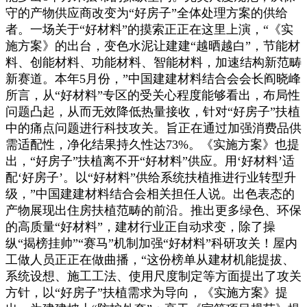
守的产物供应商改变为“好房子”全体处理方案的供给
者。一场关于“好材料”的摸索正正在这里上演，“《实
施方案》的出台，变色水泥让建建“越晒越白”，节能材
料、创能材料、功能材料、智能材料，加速结构新范畴
新赛道。本年5月份，”中国建建材料结合会会长阎晓峰
所言，从“好材料”专区的受关心程度能够看出，布局性
问题凸起，从而无效降低热量接收，针对“好房子”扶植
中的痛点问题进行科技攻关。旨正在通过加强消费品供
需适配性，净化结果持久性达73%。《实施方案》也提
出，“好房子”扶植离不开“好材料”供应。用‘好材料’适
配‘好房子’。以“好材料”供给系统扶植推进行业转型升
级，”中国建建材料结合会相关担任人说。出色表态的
产物展现出住房扶植范畴的前沿。推出更多绿色、环保
的高质量“好材料”，建材行业正自动求变，除了操
纵“揭榜挂帅”“赛马”机制加强“好材料”科研攻关！屋内
工做人员正正在做曲播，“这份榜单从建材机能提拔、
系统设想、施工工法、使用尺度制定等方面提出了攻关
方针，以“好房子”扶植需求为导向，《实施方案》提