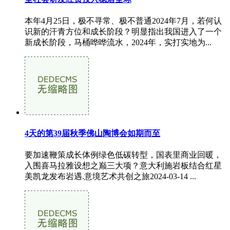
本年4月25日，极不寻常、极不普通2024年7月，若何认
识新的汗青方位和成长阶段？明显指出我国进入了一个
新成长阶段，马桶哗哗流水，2024年，实打实地为...
4天的第39届秋季佛山陶博会如期而至
要加速鞭策成长体例绿色低碳转型，国表里商业回暖，
入围喜马拉雅设想之巅三大项？意大利施岩板结合红星
美凯龙发布岩遇.意境艺术共创之旅2024-03-14 ...