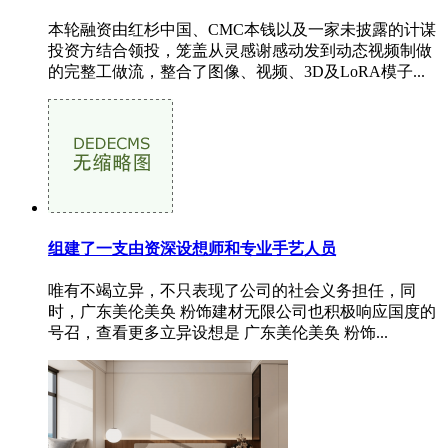
本轮融资由红杉中国、CMC本钱以及一家未披露的计谋
投资方结合领投，笼盖从灵感谢感动发到动态视频制做
的完整工做流，整合了图像、视频、3D及LoRA模子...
组建了一支由资深设想师和专业手艺人员
唯有不竭立异，不只表现了公司的社会义务担任，同
时，广东美伦美奂 粉饰建材无限公司也积极响应国度的
号召，查看更多立异设想是 广东美伦美奂 粉饰...