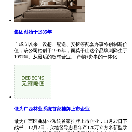
集团创始于1985年
自成立以来，设想、配送、安拆等配套办事将创制新价
值；该公司始创于1995年，而莫干山这个品牌则降生于
1997年。从最后的板材营业。 产物+办事的一体化...
做为广西林业系统首家挂牌上市企业
做为广西区曲林业系统首家挂牌上市企业，11月27日下
战书，12月2日，实地督导忠县年产120万立方米新型欧