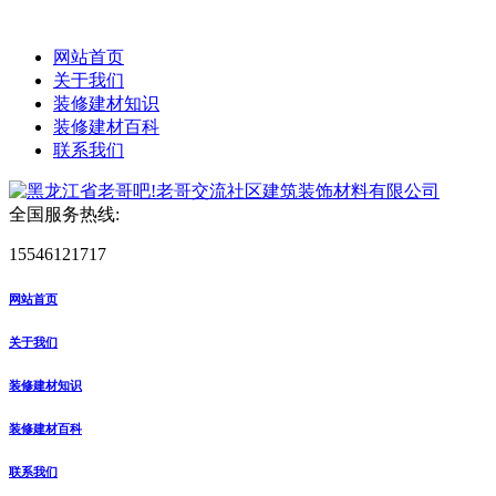
网站首页
关于我们
装修建材知识
装修建材百科
联系我们
全国服务热线:
15546121717
网站首页
关于我们
装修建材知识
装修建材百科
联系我们