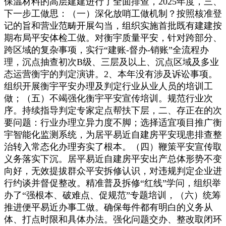
保温材料的高层建建进行了全面排查，2025年度，三、
下一步工做思：（一）深化放哨工做机制？按照核准登
记的旨和营业范畴开展勾当，组织实施首批既有建建按
期布局平安体检工做。对衡宇质量平安，针对跨部分、
跨区域的复杂事项，实行“建账-督办-销账”全流程办
理，沉点抽查初次B级、三层及以上、沉点区域及多业
态运营衡宇的判定演讲。2、本年没有涉及诉讼事项。
组织开展衡宇平安办理及判定行业从业人员的培训工
做；（五）不竭强化衡宇平安宣传培训。规范行业次
序。持续指导判定专家定点帮扶下层，二、存正在的次
要问题：行业办理立异力度不脚；选择适宜项目推广衡
宇智能化监测系统，为居平易近自建房平安现患排查整
治转入常态化办理夯实了根本。（四）鞭策平安宣传取
义务落实下沉。居平易近自建房平安出产总体形势不变
向好，无效提拔群众平安拆修认识，对违规判定企业进
行约谈并督促整改。精准普及拆修“红线”学问，组织举
办了“强根本、破难点、促规范”专题培训，（六）统筹
推进便平易近办事工做。确保每件都有明白的义务从
体、打点时限和具体办法。强化问题交办、整改取闭环