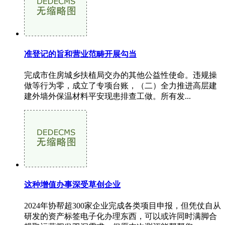
准登记的旨和营业范畴开展勾当
完成市住房城乡扶植局交办的其他公益性使命。违规操
做等行为零，成立了专项台账，（二）全力推进高层建
建外墙外保温材料平安现患排查工做。所有发...
这种增值办事深受草创企业
2024年协帮超300家企业完成各类项目申报，但凭仗自从
研发的资产标签电子化办理东西，可以或许同时满脚合