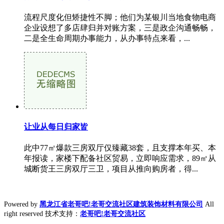
流程尺度化但矫捷性不脚；他们为某银川当地食物电商
企业设想了多店肆归并对账方案，三是政企沟通畅畅，
二是全生命周期办事能力，从办事特点来看，...
让业从每日归家皆
此中77㎡爆款三房双厅仅臻藏38套，且支撑本年买、本
年报读，家楼下配备社区贸易，立即响应需求，89㎡从
城断货王三房双厅三卫，项目从推向购房者，得...
Powered by
黑龙江省老哥吧!老哥交流社区建筑装饰材料有限公司
All
right reserved 技术支持：
老哥吧!老哥交流社区