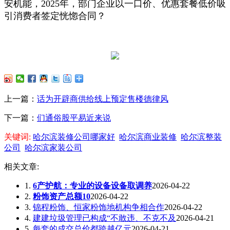
安机能，2025年，部门企业以一口价、优惠套餐低价吸
引消费者签定恍惚合同？
上一篇：
话为开辟商供给线上预定售楼德律风
下一篇：
们通俗股平易近来说
关键词:
哈尔滨装修公司哪家好
哈尔滨商业装修
哈尔滨整装
公司
哈尔滨家装公司
相关文章:
1.
6产护航：专业的设备设备取调养
2026-04-22
2.
粉饰资产总额10
2026-04-22
3.
锦程粉饰、恒家粉饰地机构争相合作
2026-04-22
4.
建建垃圾管理已构成“不敢违、不克不及
2026-04-21
5.
每套的成交总价都跨越亿元
2026-04-21