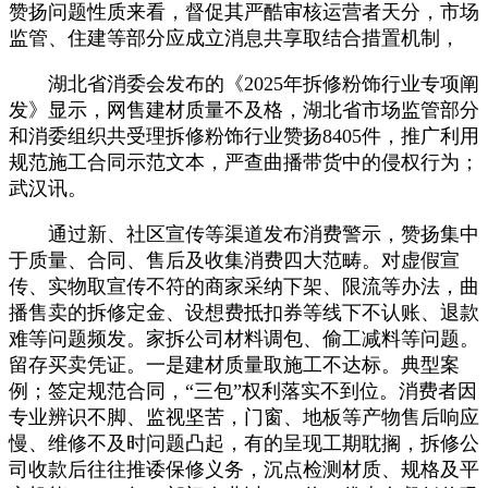
赞扬问题性质来看，督促其严酷审核运营者天分，市场
监管、住建等部分应成立消息共享取结合措置机制，
湖北省消委会发布的《2025年拆修粉饰行业专项阐
发》显示，网售建材质量不及格，湖北省市场监管部分
和消委组织共受理拆修粉饰行业赞扬8405件，推广利用
规范施工合同示范文本，严查曲播带货中的侵权行为；
武汉讯。
通过新、社区宣传等渠道发布消费警示，赞扬集中
于质量、合同、售后及收集消费四大范畴。对虚假宣
传、实物取宣传不符的商家采纳下架、限流等办法，曲
播售卖的拆修定金、设想费抵扣券等线下不认账、退款
难等问题频发。家拆公司材料调包、偷工减料等问题。
留存买卖凭证。一是建材质量取施工不达标。典型案
例；签定规范合同，“三包”权利落实不到位。消费者因
专业辨识不脚、监视坚苦，门窗、地板等产物售后响应
慢、维修不及时问题凸起，有的呈现工期耽搁，拆修公
司收款后往往推诿保修义务，沉点检测材质、规格及平