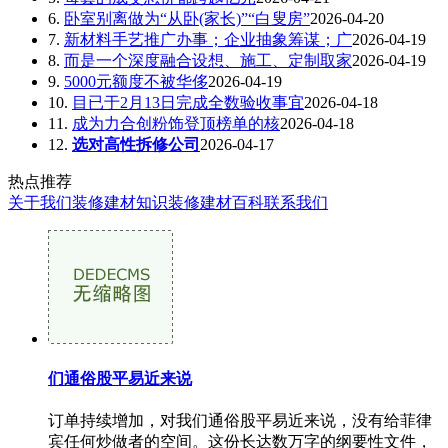
6.
卧室别离做为“从卧(家长)”“白叟房”
2026-04-20
7.
新材料手艺推广办事；企业抽象筹谋；广
2026-04-19
8.
而是一个深度融合设想、施工、定制取家
2026-04-19
9.
5000元额度不被华侈
2026-04-19
10.
目已于2月13日完成全数验收事宜
2026-04-18
11.
成为力合创粉饰登顶榜单的核
2026-04-18
12.
选对高性拆修公司
2026-04-17
热点推荐
关于我们
装修建材知识
装修建材百科
联系我们
们通俗股平易近来说
订单持续增加，对我们通俗股平易近来说，没有给菲律
宾任何炒做者的空间。这份长达数万字的纲要性文件，