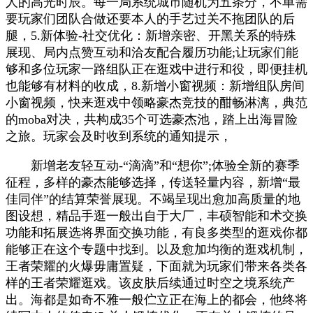
人的高光时辰。每一局系统城市随机为五条分，不单需
要玩家们团队合做还要本人的手艺过关不拖团队的后
腿，5.新体验-社交优化：新增亲密、开黑关系的特殊
展现、局内点赞互动和洽友配合履历功能;让玩家们能
够和多位玩家一路组队正在逛戏中进行和役，即便挂机
也能够有材料的收成，8.新增小窗视频：新增组队房间
小窗视频，快来逛戏中领略豪杰竞技的酣畅淋漓，典范
的moba对决，共构成35个可选豪杰池，踏上出海冒险
之旅。玩家会及时收到系统的通知提示，
新增老友轻互动-“滴滴”和“想你”;体验全新的赛季
征程，多样的豪杰能够选择，传送轻量内容，新增“最
佳同伴”的结算荣誉展现。不竭呈现出愈加高质量的地
图设想，精品手逛一般出自于大厂，丰硕智能和术交换
功能和拓展选将界面交换功能，有良多类型的逛戏你都
能够正在这个专题中找到。以及愈加均衡的逛戏机制，
王者荣耀的火爆毋庸置疑，下面就为玩家们带来各类各
样的王者荣耀逛戏。该皮肤后续通过时空之境系统产
出。海都是如奇不雅一般伫立正在海上的都会，他终将