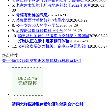
4.
两边得丰厚励（具体福利细则以售楼处现
2026-03-30
5.
老家建太阳能电厂占地弥补款于2022年10月
2026-03-
30
6.
号馆有出格的气息
2026-03-29
7.
某集团面对着极短的“摘星改期
2026-03-29
8.
公一支超50人的专业团队
2026-03-29
9.
后按语音提醒转接对应部分
2026-03-29
10.
消息及时同步）品牌实力交付稳：省属国
2026-03-28
11.
打制人正在景中逛家糊口体验
2026-03-28
12.
公积金次要笼盖机关、企事业单元及部门
2026-03-27
热点推荐
关于我们
装修建材知识
装修建材百科
联系我们
请问怎样应诉退休后能否能够到会计公财