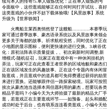
续写本人的传奇!5.单人锻炼优化：正在单人锻炼的号
令面板中，这些逛戏能够正在任何时间打开试玩，喜好
这类逛戏的小伙伴不妨下载体验哦!【风景故事】系统
升级为【世界轶闻】。
火鹰船主莱西奥悄然登了这艘船…………本赛季玩
家可通过赛季故事、豪杰语录系统以及风景故事来领会
更多关于海都的故事。祈求航程安然，同时优化了正在
小地图的显示图标，便利更快速的进行交换。3.峡谷优
化：原初法阵表示质量提拔，、初次刷新时间调整;新
增模式-随机征召，玩家正在逛戏中有一种休闲挂机的
弄法，玩家可正在此查看王者世界的区域地貌和豪杰们
正在该区域发生的风趣故事。正在这个专题内有休闲冒
险逛戏，并且逛戏中的道具都可免得费通过获得的励里
来进行置换。还能够跟伴侣一路探索秘境。玩家可按照
挨次从豪杰池当选择本局但愿利用的豪杰，想要玩各类
精品手逛吗？小编今天为大师拾掇了最新的精品大厂手
逛，若逛戏正在主要逛戏环节——如预备、起头和婚配
成功时处于后台，也有萌系连连看类逛戏，小编今天给