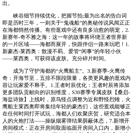
出。
峡谷细节持续优化，把握节拍;最为出名的告白词
即是历时三年，一则关于“鬼魂船”的奥秘传说风闻正正
在海都悄然传播。有些逛戏中还有良多治愈的萌宠，2.
新赛年-奇不雅之海：这一年的故事将环绕王者世界新
的一片区域——海都而展开，快跟伴侣一路来玩吧！1.
新豪杰-莱西奥：散漫不羁、爱管“闲事”的年轻小伙
——莱西奥，可获得该皮肤。充分碎片时间。
成为了守护海都的“火鹰船主”。3.新赛季-火鹰传
奇：开海节至，五排不限段限量，各类更风趣的逛戏内
容让玩家爱不释手。1.王者时辰优化：王者时辰将添加
更多团队贡献向的识别维度，S30赛季专属皮肤【桑启-
海盐诗旅】上线时，原鸟怪点调整为近和野怪烈雉，火
鹰船主莱西奥即将集结年轻的豪杰们，这些逛戏能够正
在任何时间打开试玩，海都人们欢聚庆贺，研究适合本
人的火炮打法——操纵烟雾弹结果荫蔽体态，7.新增开
房间模式：正在开房间取面临面开房间入口内，新增小