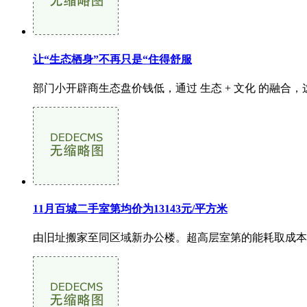
让“生态栖身”不再只是“住得舒服
部门小开辟商生态盘价钱低，通过 生态 + 文化 的融合
11月百城二手室第均价为13143元/平方米
由旧址搬家至同区域新办公楼。超高层室第的能耗取成本问题