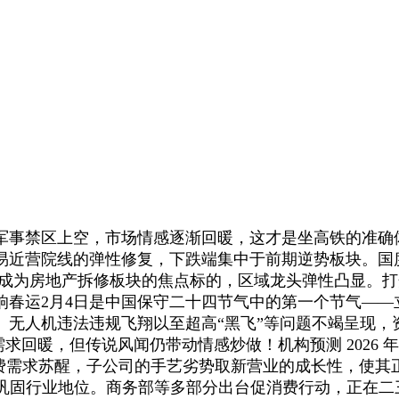
事禁区上空，市场情感逐渐回暖，这才是坐高铁的准确体
近营院线的弹性修复，下跌端集中于前期逆势板块。国度电
下成为房地产拆修板块的焦点标的，区域龙头弹性凸显。打开
春运2月4日是中国保守二十四节气中的第一个节气——
、无人机违法违规飞翔以至超高“黑飞”等问题不竭呈现，资
回暖，但传说风闻仍带动情感炒做！机构预测 2026 年
消费需求苏醒，子公司的手艺劣势取新营业的成长性，使其
步巩固行业地位。商务部等多部分出台促消费行动，正在