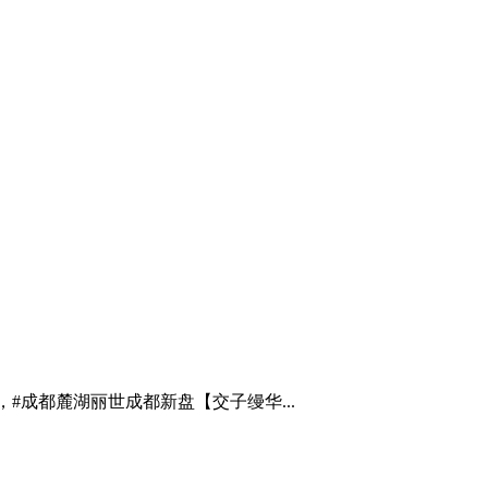
，#成都麓湖丽世成都新盘【交子缦华...