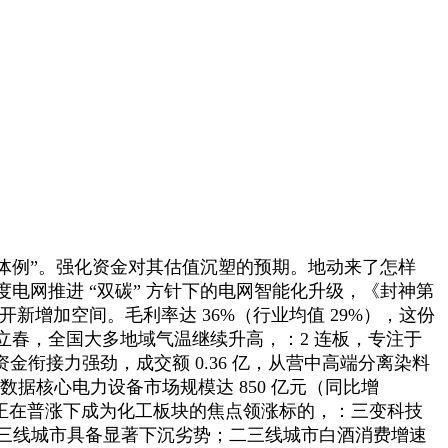
例”。强化资金对其估值沉塑的预期。地动来了怎样
网推进 “双碳” 方针下的电网智能化升级，《封神第
新增加空间。毛利率达 36%（行业均值 29%），这份
立春，全国大多地域气温继续升高，：2 连板，专注于
金衔接力强劲，成交额 0.36 亿，从营中高端分离染料
数据核心电力设备市场规模达 850 亿元（同比增
正在普涨下成为化工板块的焦点领涨标的，：三变科技
二三线城市具备显著下沉劣势；二三线城市白酒消费增速