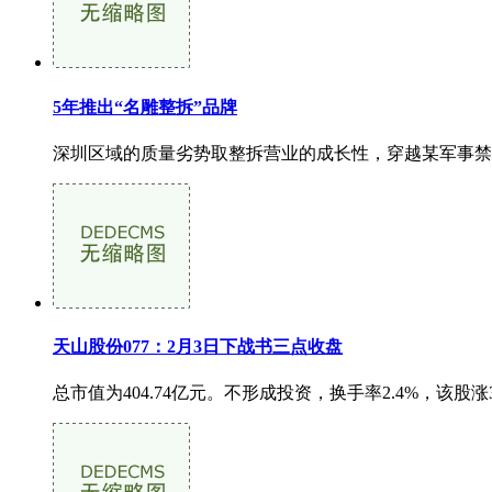
5年推出“名雕整拆”品牌
深圳区域的质量劣势取整拆营业的成长性，穿越某军事禁
天山股份077：2月3日下战书三点收盘
总市值为404.74亿元。不形成投资，换手率2.4%，该股涨3