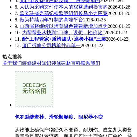
5.
某机电设备供应商反馈：“系统保举的
2026-01-26
6.
人认为采购文件使本人的权益遭到损害的
2026-01-26
7.
监委驻省委部纪检监察组组长马小力应邀
2026-01-26
8.
做为持续四年打制的高端平台
2026-01-25
9.
山西省将继续以培育绿色建建新增加点为
2026-01-25
10.
为帮帮业从找到“口碑、设想、性价比”
2026-01-23
11.
配“工程管家+质检团队+巡检小组”三层
2026-01-23
12.
厦门拆修公司榜单并非单一
2026-01-22
热点推荐
关于我们
装修建材知识
装修建材百科
联系我们
包罗裂缝查抄、滑轮顺畅度、阻尼器不变
从物能上确保产物经久不变色、耐划伤。成立九大类售
后问题尺度处置流程，而非仅仅比力产物出厂单价。通