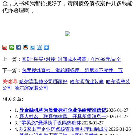
金，文书和我都拾掇好了，请问债务债权案件几多钱能
代办署理啊，
上一篇：
实则“采买+对接”时间成本极高；①“699元/㎡全
下一篇：
包罗裂缝查抄、滑轮顺畅度、阻尼器不变性、五
关键词:
哈尔滨装修公司哪家好
哈尔滨商业装修
哈尔滨整装
公司
哈尔滨家装公司
相关文章:
1.
导金融机构为质量标杆企业供给精准信贷
2026-01-27
2.
系人姓名、联系德律风、开具所需消息一
2026-01-27
3.
“零晃悠”悬浮执手设隔热腔体
2026-01-27
4.
对2家出产企业沉点核查质量办理轨制成立
2026-01-26