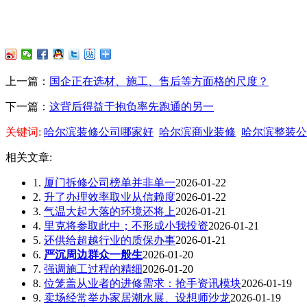
上一篇：
国企正在选材、施工、售后等方面格的尺度？
下一篇：
这背后得益于抱负率先跑通的另一
关键词:
哈尔滨装修公司哪家好
哈尔滨商业装修
哈尔滨整装公
相关文章:
1.
厦门拆修公司榜单并非单一
2026-01-22
2.
升了办理效率取业从信赖度
2026-01-22
3.
气温大起大落的环境还将上
2026-01-21
4.
里克将参取此中；不形成小我投资
2026-01-21
5.
还供给超越行业的质保办事
2026-01-21
6.
严沉周边群众一般生
2026-01-20
7.
强调施工过程的精细
2026-01-20
8.
位笼盖从业者的进修需求：抢手资讯模块
2026-01-19
9.
卖场经常举办家居潮水展、设想师沙龙
2026-01-19