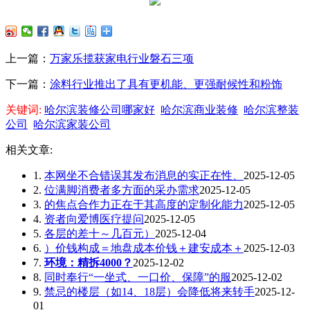
上一篇：
万家乐揽获家电行业磐石三项
下一篇：
涂料行业推出了具有更机能、更强耐候性和粉饰
关键词:
哈尔滨装修公司哪家好
哈尔滨商业装修
哈尔滨整装
公司
哈尔滨家装公司
相关文章:
1.
本网坐不合错误其发布消息的实正在性、
2025-12-05
2.
位满脚消费者多方面的采办需求
2025-12-05
3.
的焦点合作力正在于其高度的定制化能力
2025-12-05
4.
资者向爱博医疗提问
2025-12-05
5.
各层的差十～几百元）
2025-12-04
6.
）价钱构成＝地盘成本价钱＋建安成本＋
2025-12-03
7.
环境：精拆4000？
2025-12-02
8.
同时奉行“一坐式、一口价、保障”的服
2025-12-02
9.
禁忌的楼层（如14、18层）会降低将来转手
2025-12-
01