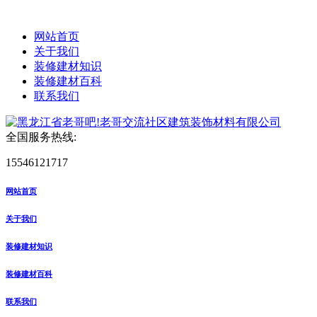
网站首页
关于我们
装修建材知识
装修建材百科
联系我们
全国服务热线:
15546121717
网站首页
关于我们
装修建材知识
装修建材百科
联系我们