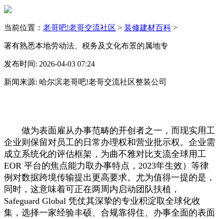
当前位置：
老哥吧!老哥交流社区
>
装修建材百科
>
署有熟悉本地劳动法、税务及文化布景的属地专
发布时间: 2026-04-03 07:24
新闻来源: 哈尔滨老哥吧!老哥交流社区整装公司
做为表面雇从办事范畴的开创者之一，而现实用工
企业则保留对员工的日常办理权和营业批示权。企业需
成立系统化的评估框架，为曲不雅对比支流全球用工
EOR 平台的焦点能力取办事特点，2023年生效）等律
例对数据跨境传输提出更高要求。尤为值得一提的是，
同时，这意味着可正在两周内启动团队扶植，
Safeguard Global 凭仗其深挚的专业积淀取全球化收
集，选择一家经验丰硕、合规靠得住、办事全面的表面