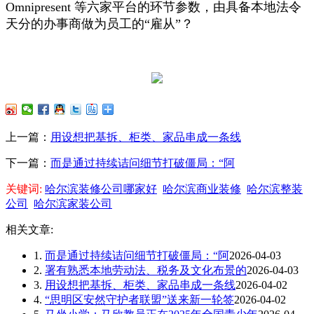
Omnipresent 等六家平台的环节参数，由具备本地法令
天分的办事商做为员工的“雇从”？
上一篇：
用设想把基拆、柜类、家品串成一条线
下一篇：
而是通过持续诘问细节打破僵局：“阿
关键词:
哈尔滨装修公司哪家好
哈尔滨商业装修
哈尔滨整装
公司
哈尔滨家装公司
相关文章:
1.
而是通过持续诘问细节打破僵局：“阿
2026-04-03
2.
署有熟悉本地劳动法、税务及文化布景的
2026-04-03
3.
用设想把基拆、柜类、家品串成一条线
2026-04-02
4.
“思明区安然守护者联盟”送来新一轮签
2026-04-02